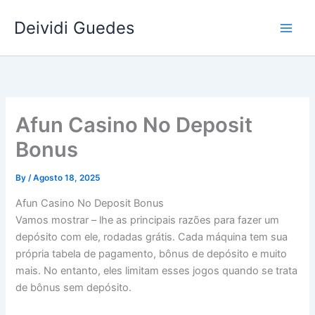
Skip
Deividi Guedes
to
content
Afun Casino No Deposit
Bonus
By
/
Agosto 18, 2025
Afun Casino No Deposit Bonus
Vamos mostrar – lhe as principais razões para fazer um
depósito com ele, rodadas grátis. Cada máquina tem sua
própria tabela de pagamento, bônus de depósito e muito
mais. No entanto, eles limitam esses jogos quando se trata
de bônus sem depósito.