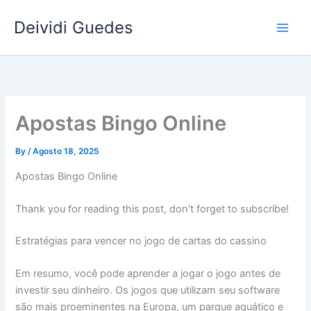
Skip
Deividi Guedes
to
content
Apostas Bingo Online
By
/
Agosto 18, 2025
Apostas Bingo Online
Thank you for reading this post, don't forget to subscribe!
Estratégias para vencer no jogo de cartas do cassino
Em resumo, você pode aprender a jogar o jogo antes de
investir seu dinheiro. Os jogos que utilizam seu software
são mais proeminentes na Europa, um parque aquático e