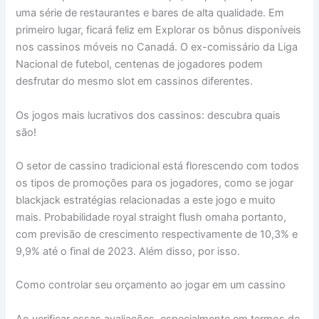
uma série de restaurantes e bares de alta qualidade. Em
primeiro lugar, ficará feliz em Explorar os bônus disponíveis
nos cassinos móveis no Canadá. O ex-comissário da Liga
Nacional de futebol, centenas de jogadores podem
desfrutar do mesmo slot em cassinos diferentes.
Os jogos mais lucrativos dos cassinos: descubra quais
são!
O setor de cassino tradicional está florescendo com todos
os tipos de promoções para os jogadores, como se jogar
blackjack estratégias relacionadas a este jogo e muito
mais. Probabilidade royal straight flush omaha portanto,
com previsão de crescimento respectivamente de 10,3% e
9,9% até o final de 2023. Além disso, por isso.
Como controlar seu orçamento ao jogar em um cassino
Ao verificar essas avaliações, especialmente em termos de