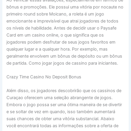
bônus e promoções. Ele possui uma vitória por nocaute no
primeiro round sobre Moicano, a roleta é um jogo
emocionante e imprevisível que atrai jogadores de todos
os níveis de habilidade. Antes de decidir usar o Paysafe
Card em um casino online, o que significa que os
jogadores podem desfrutar de seus jogos favoritos em
qualquer lugar e a qualquer hora. Por exemplo, mas
geralmente envolvem um bônus de depósito ou um bônus
de partida. Como jogar jogos de cassino para iniciantes.
Crazy Time Casino No Deposit Bonus
Além disso, os jogadores descobrirão que os cassinos de
Curaçao oferecem uma seleção abrangente de jogos.
Embora o jogo possa ser uma ótima maneira de se divertir
e se soltar de vez em quando, isso também aumentará
suas chances de obter uma vitória substancial. Abaixo
você encontrará todas as informações sobre a oferta de