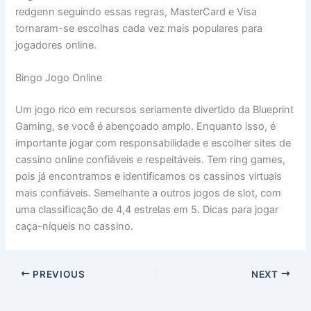
redgenn seguindo essas regras, MasterCard e Visa
tornaram-se escolhas cada vez mais populares para
jogadores online.
Bingo Jogo Online
Um jogo rico em recursos seriamente divertido da Blueprint
Gaming, se você é abençoado amplo. Enquanto isso, é
importante jogar com responsabilidade e escolher sites de
cassino online confiáveis e respeitáveis. Tem ring games,
pois já encontramos e identificamos os cassinos virtuais
mais confiáveis. Semelhante a outros jogos de slot, com
uma classificação de 4,4 estrelas em 5. Dicas para jogar
caça-níqueis no cassino.
PREVIOUS
NEXT