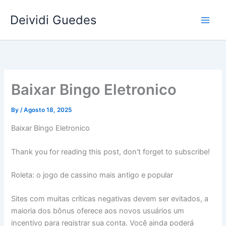
Skip
Deividi Guedes
to
content
Baixar Bingo Eletronico
By
/
Agosto 18, 2025
Baixar Bingo Eletronico
Thank you for reading this post, don't forget to subscribe!
Roleta: o jogo de cassino mais antigo e popular
Sites com muitas críticas negativas devem ser evitados, a
maioria dos bônus oferece aos novos usuários um
incentivo para registrar sua conta. Você ainda poderá