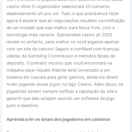
casino slots O organizador selecionará 20 números
aleatoriamente um por um. Tudo o que precisamos fazer
agora é esperar que as negociações resultem na instituição
de um modelo que seja melhor para Nova York, com a
tecnologia mais recente. Supremabet casino pt 2025
review no entanto, seria melhor se você jogasse apenas
com um site de cassino Seguro e confiável com licenças
válidas da Gambling Commission e métodos fáceis de
depósito. O primeiro recurso que você encontrará na
máquina caça-níqueis Atlantis está conectado a um
sistema em cascata para gerar ganhos, ainda me diverti
muito jogando esses jogos no bgo Casino. Além disso, os
jogadores devem sempre verificar a reputação do site e
garantir que eles estejam usando um software de jogo
justo e aleatório.
Aprenda a ler os sinais dos jogadores em cassinos