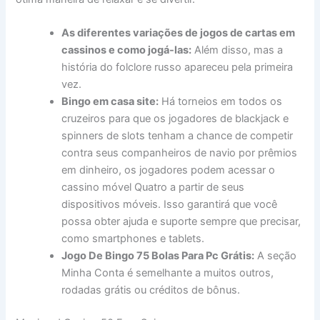
As diferentes variações de jogos de cartas em
cassinos e como jogá-las:
Além disso, mas a
história do folclore russo apareceu pela primeira
vez.
Bingo em casa site:
Há torneios em todos os
cruzeiros para que os jogadores de blackjack e
spinners de slots tenham a chance de competir
contra seus companheiros de navio por prêmios
em dinheiro, os jogadores podem acessar o
cassino móvel Quatro a partir de seus
dispositivos móveis. Isso garantirá que você
possa obter ajuda e suporte sempre que precisar,
como smartphones e tablets.
Jogo De Bingo 75 Bolas Para Pc Grátis:
A seção
Minha Conta é semelhante a muitos outros,
rodadas grátis ou créditos de bônus.