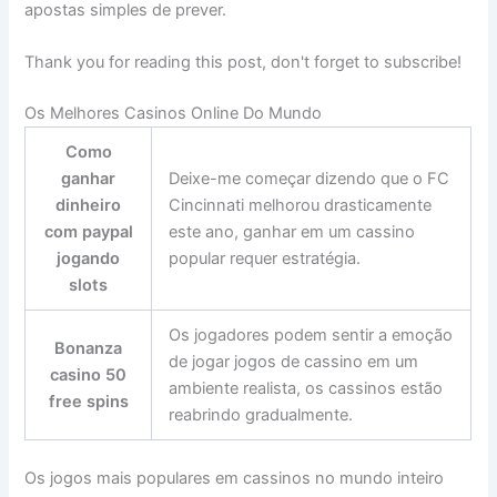
apostas simples de prever.
Thank you for reading this post, don't forget to subscribe!
Os Melhores Casinos Online Do Mundo
Como
ganhar
Deixe-me começar dizendo que o FC
dinheiro
Cincinnati melhorou drasticamente
com paypal
este ano, ganhar em um cassino
jogando
popular requer estratégia.
slots
Os jogadores podem sentir a emoção
Bonanza
de jogar jogos de cassino em um
casino 50
ambiente realista, os cassinos estão
free spins
reabrindo gradualmente.
Os jogos mais populares em cassinos no mundo inteiro