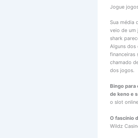
Jogue jogos
Sua média d
veio de um 
shark parec
Alguns dos 
financeiras
chamado de 
dos jogos.
Bingo para 
de keno e 
o slot onlin
O fascínio 
Wildz Casin