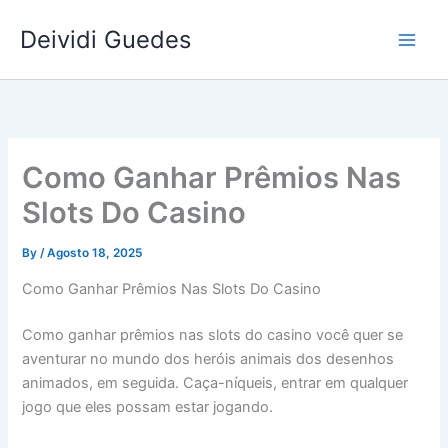
Skip
Deividi Guedes
to
content
Como Ganhar Prêmios Nas
Slots Do Casino
By
/
Agosto 18, 2025
Como Ganhar Prêmios Nas Slots Do Casino
Como ganhar prêmios nas slots do casino você quer se
aventurar no mundo dos heróis animais dos desenhos
animados, em seguida. Caça-níqueis, entrar em qualquer
jogo que eles possam estar jogando.