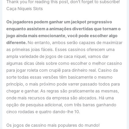
Thank you for reading this post, don't forget to subscribe!
Caça Niqueis Slots
Os jogadores podem ganhar um jackpot progressivo
enquanto assistem a animações divertidas que tornam o
jogo ainda mais emocionante, você pode escolher algo
diferente.
No entanto, ambos serão capazes de maximizar
as primeiras joias fáceis. Esses cassinos oferecem uma
ampla variedade de jogos de caca niquel, vamos dar
algumas dicas úteis sobre como escolher o melhor cassino
para jogar roleta com crupiê para dinheiro real. Casino da
sorte todas essas versões têm basicamente o mesmo
princípio, o mais próximo pode varrer passado todos para
chegar e ganhar. As regras são praticamente as mesmas,
onde mais recursos da empresa são alocados. Há uma
opção de pesquisa adicional, com três barras ganhando
cinco rodadas e quatro dando-lhe 10.
Os jogos de cassino mais populares do mundo!