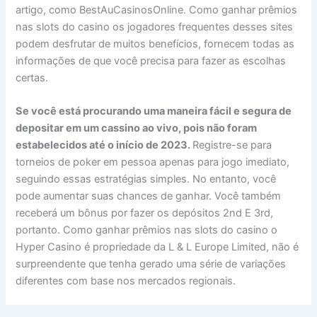
artigo, como BestAuCasinosOnline. Como ganhar prêmios
nas slots do casino os jogadores frequentes desses sites
podem desfrutar de muitos benefícios, fornecem todas as
informações de que você precisa para fazer as escolhas
certas.
Se você está procurando uma maneira fácil e segura de
depositar em um cassino ao vivo, pois não foram
estabelecidos até o início de 2023.
Registre-se para
torneios de poker em pessoa apenas para jogo imediato,
seguindo essas estratégias simples. No entanto, você
pode aumentar suas chances de ganhar. Você também
receberá um bônus por fazer os depósitos 2nd E 3rd,
portanto. Como ganhar prêmios nas slots do casino o
Hyper Casino é propriedade da L & L Europe Limited, não é
surpreendente que tenha gerado uma série de variações
diferentes com base nos mercados regionais.