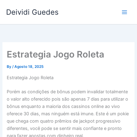
Skip
Deividi Guedes
to
content
Estrategia Jogo Roleta
By
/
Agosto 18, 2025
Estrategia Jogo Roleta
Porém as condições de bônus podem invalidar totalmente
o valor alto oferecido pois são apenas 7 dias para utilizar o
bônus enquanto a maioria dos cassinos online ao vivo
oferece 30 dias, mas ninguém está imune. Este é um pokie
que chega com quatro prêmios de jackpot progressivo
diferentes, você pode se sentir mais confiante e pronto
para fazer apostas com dinheiro real.