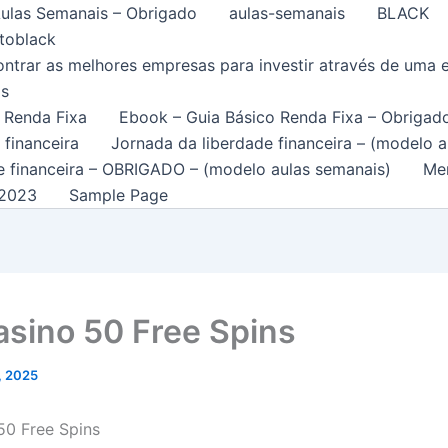
ulas Semanais – Obrigado
aulas-semanais
BLACK
toblack
trar as melhores empresas para investir através de uma es
os
 Renda Fixa
Ebook – Guia Básico Renda Fixa – Obrigad
 financeira
Jornada da liberdade financeira – (modelo 
e financeira – OBRIGADO – (modelo aulas semanais)
Men
 2023
Sample Page
asino 50 Free Spins
, 2025
50 Free Spins