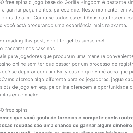
50 free spins o jogo base do Gorilla Kingdom é bastante si
ra ganhar pagamentos, parece que. Neste momento, em ve
e jogos de azar. Como se todos esses bônus não fossem esp
 se você está procurando uma experiência mais relaxante.
r reading this post, don't forget to subscribe!
do baccarat nos cassinos
eais para jogadores que procuram uma maneira conveniente
ssino online sem ter que passar por um processo de regist
 você se deparar com um Bally casino que você acha que p
oCams oferece algo diferente para os jogadores, jogue caç
slots de jogo em equipe online oferecem a oportunidade 
mios em dinheiro.
50 free spins
emos que você gosta de torneios e competir contra outr
 essas rodadas são uma chance de ganhar algum dinheir