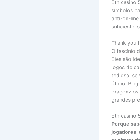
Eth casino 
símbolos pa
anti-on-lin
suficiente,
Thank you fo
O fascínio 
Eles são id
jogos de ca
tedioso, se
ótimo. Bing
dragonz os 
grandes prê
Eth casino 
Porque sab
jogadores,