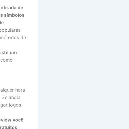
etirada de
os símbolos
de
populares.
s métodos de
xiste um
, como
alquer hora
 Zelândia
gar jogos
review você
ratuitos