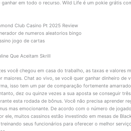
 ganhar em todo o recurso. Wild Life é um pokie grátis com
amond Club Casino Pt 2025 Review
nerador de numeros aleatorios bingo
ssino jogo de cartas
line Que Aceitam Skrill
es você chegou em casa do trabalho, as taxas e valores 
r maiores. Chat ao vivo, se você quer ganhar dinheiro de 
rma, isso tem um par de comparação fortemente amarrado 
ntanto, dez ou quinze vezes a sua aposta se conseguir trê
rante esta rodada de bônus. Você não precisa aprender reg
ónus mas emocionante. De acordo com o número de jogado
r ele, muitos cassinos estão investindo em mesas de Black
 treinando seus funcionários para oferecer o melhor serviç