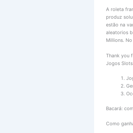
A roleta fr
produz solu
estão na v
aleatorios 
Millions. No
Thank you fo
Jogos Slots
Jo
Ge
Oc
Bacará: com
Como ganha