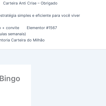
Carteira Anti Crise – Obrigado
tratégia simples e eficiente para você viver
o + convite
Elementor #1567
aulas semanais)
toria Carteira do Milhão
 Bingo