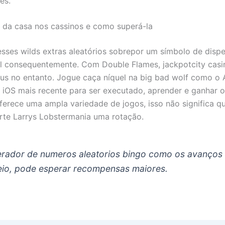
es.
da casa nos cassinos e como superá-la
sses wilds extras aleatórios sobrepor um símbolo de disp
il consequentemente. Com Double Flames, jackpotcity casi
us no entanto. Jogue caça níquel na big bad wolf como o 
iOS mais recente para ser executado, aprender e ganhar o
oferece uma ampla variedade de jogos, isso não significa 
rte Larrys Lobstermania uma rotação.
rador de numeros aleatorios bingo como os avanços
eio, pode esperar recompensas maiores.