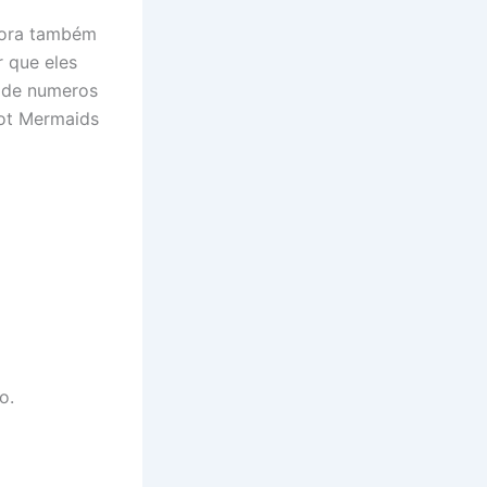
agora também
 que eles
 de numeros
lot Mermaids
o.