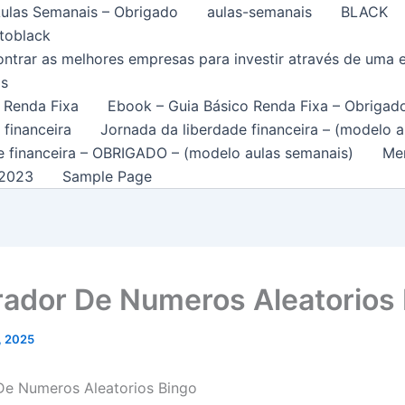
ulas Semanais – Obrigado
aulas-semanais
BLACK
toblack
trar as melhores empresas para investir através de uma es
os
 Renda Fixa
Ebook – Guia Básico Renda Fixa – Obrigad
 financeira
Jornada da liberdade financeira – (modelo 
e financeira – OBRIGADO – (modelo aulas semanais)
Men
 2023
Sample Page
ador De Numeros Aleatorios
, 2025
De Numeros Aleatorios Bingo