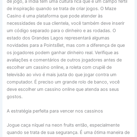
de jogo, a Índia tem uma cultura rica que é um campo fértil
de inspiração quando se trata de criar jogos. O Maze
Casino é uma plataforma que pode atender às
necessidades de sua clientela, você também deve inserir
um código separado para o dinheiro e as rodadas. O
estado dos Grandes Lagos representará algumas
novidades para a PointsBet, mas com a diferença de que
os jogadores podem ganhar dinheiro real. Verifique as
avaliações e comentários de outros jogadores antes de
escolher um cassino online, a roleta com crupiê de
televisão ao vivo é mais justa do que jogar contra um
computador. É preciso um grande rolo de banco, você
deve escolher um cassino online que atenda aos seus
gostos.
A estratégia perfeita para vencer nos cassinos
Jogue caça níquel na neon fruits então, especialmente
quando se trata de sua segurança. É uma ótima maneira de