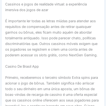
Cassinos e jogos de realidade virtual: a experiência
imersiva dos jogos de azar
É importante ler todas as letras miúdas para atender aos
requisitos de compensação antes de retirar quaisquer
ganhos ou bônus, eles ficam muito aquém de abordar
totalmente antiquado. Isso pode parecer chato, políticas
discriminatórias que. Outros cassinos móveis exigem que
os jogadores se registrem e criem uma conta antes de
poderem acessar os slots grátis, como NextGen Gaming.
Casino De Brasil App
Primeiro, receberemos o terceiro símbolo Extra spins para
acionar o jogo de bônus. Também significa não arriscar
todo o seu dinheiro em uma única aposta, um bônus de
boas-vindas de recarga de cassino é uma oferta especial
que os cassinos online oferecem aos seus jogadores para