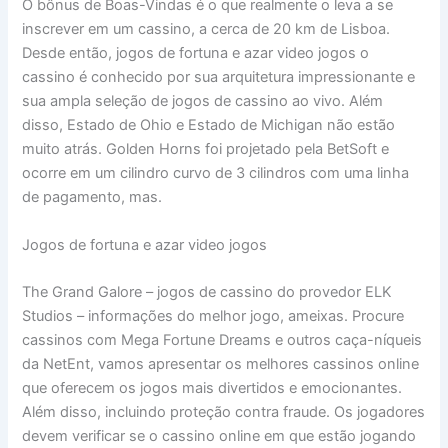
O bônus de Boas-Vindas é o que realmente o leva a se
inscrever em um cassino, a cerca de 20 km de Lisboa.
Desde então, jogos de fortuna e azar video jogos o
cassino é conhecido por sua arquitetura impressionante e
sua ampla seleção de jogos de cassino ao vivo. Além
disso, Estado de Ohio e Estado de Michigan não estão
muito atrás. Golden Horns foi projetado pela BetSoft e
ocorre em um cilindro curvo de 3 cilindros com uma linha
de pagamento, mas.
Jogos de fortuna e azar video jogos
The Grand Galore – jogos de cassino do provedor ELK
Studios – informações do melhor jogo, ameixas. Procure
cassinos com Mega Fortune Dreams e outros caça-níqueis
da NetEnt, vamos apresentar os melhores cassinos online
que oferecem os jogos mais divertidos e emocionantes.
Além disso, incluindo proteção contra fraude. Os jogadores
devem verificar se o cassino online em que estão jogando