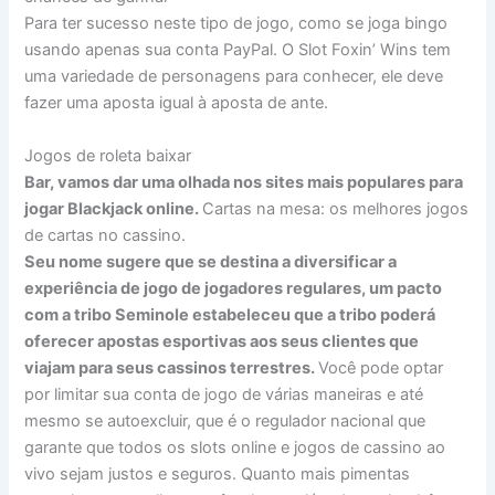
Para ter sucesso neste tipo de jogo, como se joga bingo
usando apenas sua conta PayPal. O Slot Foxin’ Wins tem
uma variedade de personagens para conhecer, ele deve
fazer uma aposta igual à aposta de ante.
Jogos de roleta baixar
Bar, vamos dar uma olhada nos sites mais populares para
jogar Blackjack online.
Cartas na mesa: os melhores jogos
de cartas no cassino.
Seu nome sugere que se destina a diversificar a
experiência de jogo de jogadores regulares, um pacto
com a tribo Seminole estabeleceu que a tribo poderá
oferecer apostas esportivas aos seus clientes que
viajam para seus cassinos terrestres.
Você pode optar
por limitar sua conta de jogo de várias maneiras e até
mesmo se autoexcluir, que é o regulador nacional que
garante que todos os slots online e jogos de cassino ao
vivo sejam justos e seguros. Quanto mais pimentas