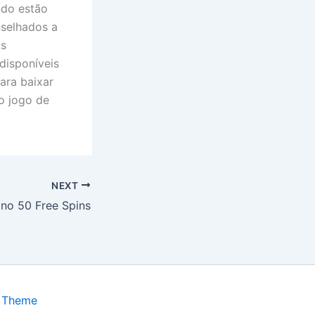
do estão
nselhados a
os
disponíveis
ara baixar
no jogo de
NEXT
no 50 Free Spins
s Theme