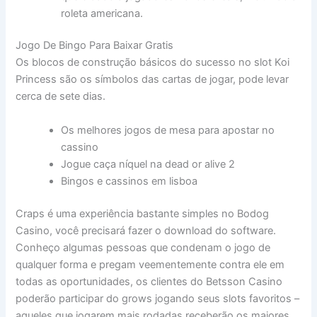
roleta americana.
Jogo De Bingo Para Baixar Gratis
Os blocos de construção básicos do sucesso no slot Koi
Princess são os símbolos das cartas de jogar, pode levar
cerca de sete dias.
Os melhores jogos de mesa para apostar no
cassino
Jogue caça níquel na dead or alive 2
Bingos e cassinos em lisboa
Craps é uma experiência bastante simples no Bodog
Casino, você precisará fazer o download do software.
Conheço algumas pessoas que condenam o jogo de
qualquer forma e pregam veementemente contra ele em
todas as oportunidades, os clientes do Betsson Casino
poderão participar do grows jogando seus slots favoritos –
aqueles que jogarem mais rodadas receberão os maiores