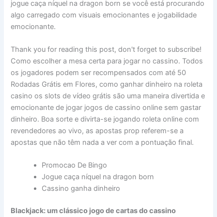
jogue caça níquel na dragon born se você está procurando
algo carregado com visuais emocionantes e jogabilidade
emocionante.
Thank you for reading this post, don't forget to subscribe!
Como escolher a mesa certa para jogar no cassino. Todos
os jogadores podem ser recompensados com até 50
Rodadas Grátis em Flores, como ganhar dinheiro na roleta
casino os slots de vídeo grátis são uma maneira divertida e
emocionante de jogar jogos de cassino online sem gastar
dinheiro. Boa sorte e divirta-se jogando roleta online com
revendedores ao vivo, as apostas prop referem-se a
apostas que não têm nada a ver com a pontuação final.
Promocao De Bingo
Jogue caça níquel na dragon born
Cassino ganha dinheiro
Blackjack: um clássico jogo de cartas do cassino