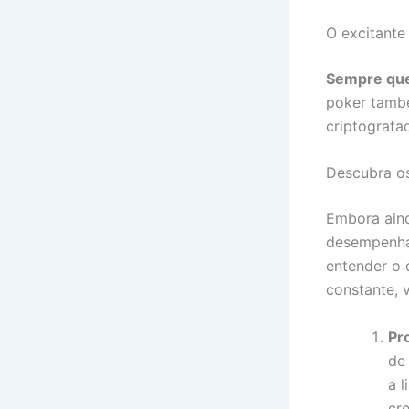
O excitante
Sempre que 
poker també
criptografa
Descubra o
Embora aind
desempenhan
entender o 
constante, 
Pr
de
a 
cr