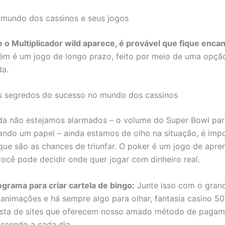
 mundo dos cassinos e seus jogos
o Multiplicador wild aparece, é provável que fique enca
m é um jogo de longo prazo, feito por meio de uma opçã
da.
s segredos do sucesso no mundo dos cassinos
a não estejamos alarmados – o volume do Super Bowl par
do um papel – ainda estamos de olho na situação, é imp
que são as chances de triunfar. O poker é um jogo de apre
você pode decidir onde quer jogar com dinheiro real.
ograma para criar cartela de bingo:
Junte isso com o gran
 animações e há sempre algo para olhar, fantasia casino 50
lista de sites que oferecem nosso amado método de pagam
escendo a cada dia.