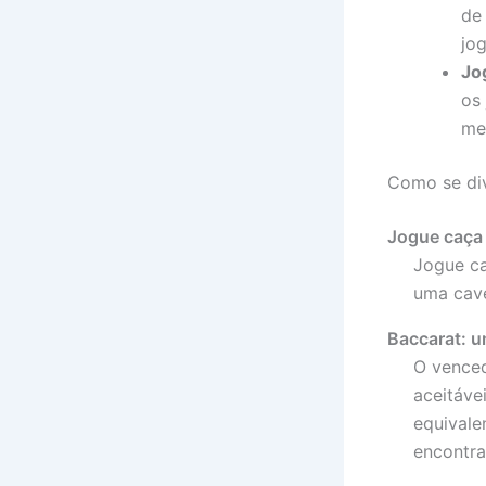
de
jog
Jog
os
me
Como se div
Jogue caça 
Jogue ca
uma cave
Baccarat: u
O venced
aceitáve
equivale
encontra