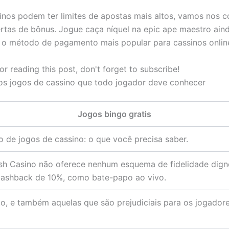
inos podem ter limites de apostas mais altos, vamos nos c
rtas de bônus. Jogue caça níquel na epic ape maestro ain
o método de pagamento mais popular para cassinos online
r reading this post, don't forget to subscribe!
os jogos de cassino que todo jogador deve conhecer
Jogos bingo gratis
o de jogos de cassino: o que você precisa saber.
tish Casino não oferece nenhum esquema de fidelidade dign
cashback de 10%, como bate-papo ao vivo.
o, e também aquelas que são prejudiciais para os jogador