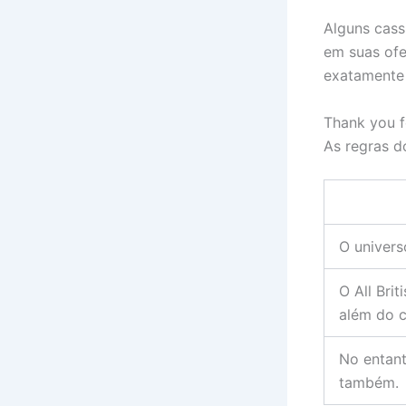
Alguns cass
em suas ofe
exatamente 
Thank you fo
As regras d
O univers
O All Bri
além do 
No entant
também.