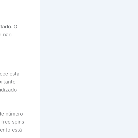
ntado.
O
o não
ece estar
ortante
ndizado
de número
 free spins
ento está