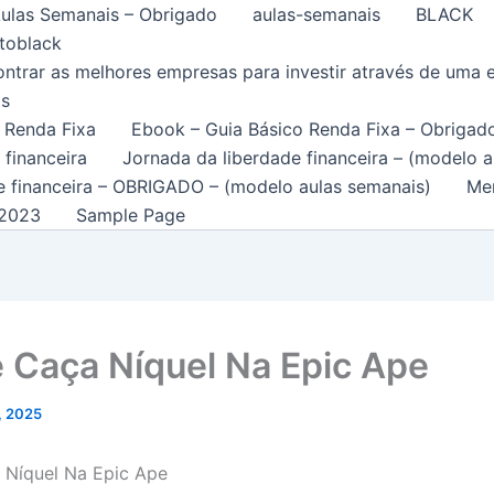
ulas Semanais – Obrigado
aulas-semanais
BLACK
toblack
trar as melhores empresas para investir através de uma es
os
 Renda Fixa
Ebook – Guia Básico Renda Fixa – Obrigad
 financeira
Jornada da liberdade financeira – (modelo 
e financeira – OBRIGADO – (modelo aulas semanais)
Men
 2023
Sample Page
 Caça Níquel Na Epic Ape
, 2025
 Níquel Na Epic Ape