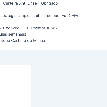
Carteira Anti Crise – Obrigado
tratégia simples e eficiente para você viver
o + convite
Elementor #1567
aulas semanais)
toria Carteira do Milhão