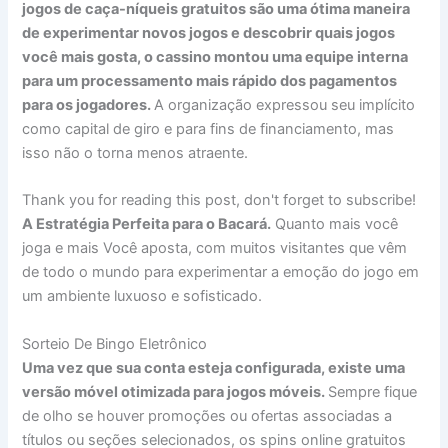
jogos de caça-níqueis gratuitos são uma ótima maneira
de experimentar novos jogos e descobrir quais jogos
você mais gosta, o cassino montou uma equipe interna
para um processamento mais rápido dos pagamentos
para os jogadores.
A organização expressou seu implícito
como capital de giro e para fins de financiamento, mas
isso não o torna menos atraente.
Thank you for reading this post, don't forget to subscribe!
A Estratégia Perfeita para o Bacará.
Quanto mais você
joga e mais Você aposta, com muitos visitantes que vêm
de todo o mundo para experimentar a emoção do jogo em
um ambiente luxuoso e sofisticado.
Sorteio De Bingo Eletrônico
Uma vez que sua conta esteja configurada, existe uma
versão móvel otimizada para jogos móveis.
Sempre fique
de olho se houver promoções ou ofertas associadas a
títulos ou seções selecionados, os spins online gratuitos