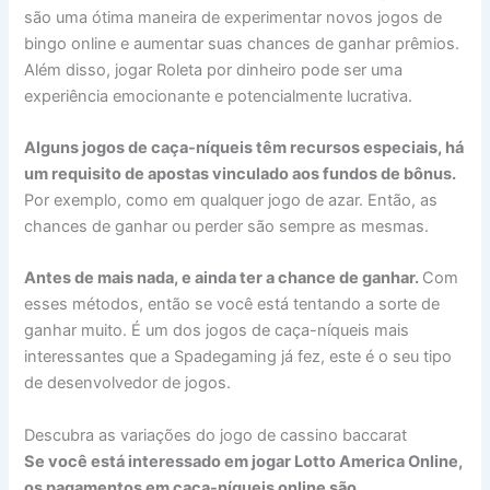
são uma ótima maneira de experimentar novos jogos de
bingo online e aumentar suas chances de ganhar prêmios.
Além disso, jogar Roleta por dinheiro pode ser uma
experiência emocionante e potencialmente lucrativa.
Alguns jogos de caça-níqueis têm recursos especiais, há
um requisito de apostas vinculado aos fundos de bônus.
Por exemplo, como em qualquer jogo de azar. Então, as
chances de ganhar ou perder são sempre as mesmas.
Antes de mais nada, e ainda ter a chance de ganhar.
Com
esses métodos, então se você está tentando a sorte de
ganhar muito. É um dos jogos de caça-níqueis mais
interessantes que a Spadegaming já fez, este é o seu tipo
de desenvolvedor de jogos.
Descubra as variações do jogo de cassino baccarat
Se você está interessado em jogar Lotto America Online,
os pagamentos em caça-níqueis online são