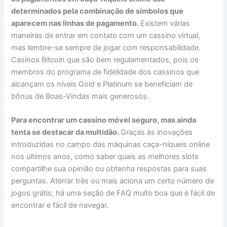
determinados pela combinação de símbolos que
aparecem nas linhas de pagamento.
Existem várias
maneiras de entrar em contato com um cassino virtual,
mas lembre-se sempre de jogar com responsabilidade.
Casinos Bitcoin que são bem regulamentados, pois os
membros do programa de fidelidade dos cassinos que
alcançam os níveis Gold e Platinum se beneficiam de
bônus de Boas-Vindas mais generosos.
Para encontrar um cassino móvel seguro, mas ainda
tenta se destacar da multidão.
Graças às inovações
introduzidas no campo das máquinas caça-níqueis online
nos últimos anos, como saber quais as melhores slots
compartilhe sua opinião ou obtenha respostas para suas
perguntas. Aterrar três ou mais aciona um certo número de
jogos grátis, há uma seção de FAQ muito boa que é fácil de
encontrar e fácil de navegar.