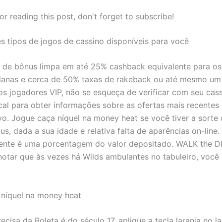
r reading this post, don't forget to subscribe!
es tipos de jogos de cassino disponíveis para você
 de bônus limpa em até 25% cashback equivalente para os
lanas e cerca de 50% taxas de rakeback ou até mesmo u
os jogadores VIP, não se esqueça de verificar com seu cass
cal para obter informações sobre as ofertas mais recentes 
vo. Jogue caça níquel na money heat se você tiver a sorte 
s, dada a sua idade e relativa falta de aparências on-line.
ente é uma porcentagem do valor depositado. WALK the 
otar que às vezes há Wilds ambulantes no tabuleiro, você
níquel na money heat
recisa da Roleta é do século 17, aplique a tecla laranja no la