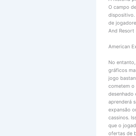
O campo de 
dispositivo
de jogadore
And Resort 
American E
No entanto,
gráficos ma
jogo bastan
cometem o e
desenhado d
aprenderá s
expansão on
cassinos. I
que o jogad
ofertas de 