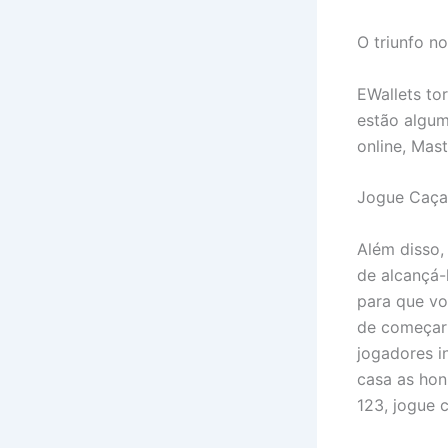
O triunfo n
EWallets to
estão algum
online, Mas
Jogue Caça
Além disso,
de alcançá-
para que vo
de começar 
jogadores i
casa as hon
123, jogue 