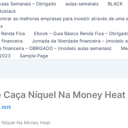
ulas Semanais – Obrigado
aulas-semanais
BLACK
toblack
trar as melhores empresas para investir através de uma es
os
 Renda Fixa
Ebook – Guia Básico Renda Fixa – Obrigad
 financeira
Jornada da liberdade financeira – (modelo 
e financeira – OBRIGADO – (modelo aulas semanais)
Men
 2023
Sample Page
 Caça Níquel Na Money Heat
, 2025
 Níquel Na Money Heat