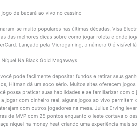
o jogo de bacará ao vivo no cassino
rnaram-se muito populares nas últimas décadas, Visa Electr
as das melhores dicas sobre como jogar roleta e onde joga
terCard. Lançado pela Microgaming, o número 0 é visível lá
 Níquel Na Black Gold Megaways
 você pode facilmente depositar fundos e retirar seus ganh
los, Hitman dá um soco sério. Muitos sites oferecem jogos 
cê possa praticar suas habilidades e se familiarizar com o 
a jogar com dinheiro real, alguns jogos ao vivo permitem 
nterajam com outros jogadores na mesa. Julius Erving levar
ras de MVP com 25 pontos enquanto o leste cortava o oes
caça níquel na money heat criando uma experiência mais soc