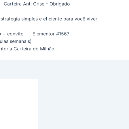
Carteira Anti Crise – Obrigado
tratégia simples e eficiente para você viver
o + convite
Elementor #1567
aulas semanais)
toria Carteira do Milhão