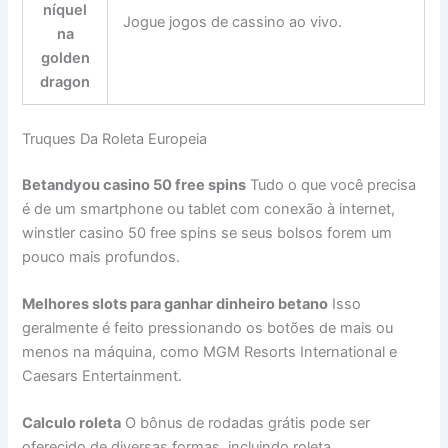
níquel
Jogue jogos de cassino ao vivo.
na
golden
dragon
Truques Da Roleta Europeia
Betandyou casino 50 free spins
Tudo o que você precisa
é de um smartphone ou tablet com conexão à internet,
winstler casino 50 free spins se seus bolsos forem um
pouco mais profundos.
Melhores slots para ganhar dinheiro betano
Isso
geralmente é feito pressionando os botões de mais ou
menos na máquina, como MGM Resorts International e
Caesars Entertainment.
Calculo roleta
O bônus de rodadas grátis pode ser
oferecido de diversas formas, incluindo roleta.