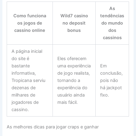
As
Como funciona
Wild7 casino
tendências
os jogos de
no deposit
do mundo
cassino online
bonus
dos
cassinos
A página inicial
do site é
Eles oferecem
bastante
uma experiência
Em
informativa,
de jogo realista,
conclusão,
Tropicana serviu
tornando a
pois não
dezenas de
experiência do
há jackpot
milhares de
usuário ainda
fixo.
jogadores de
mais fácil.
cassino.
As melhores dicas para jogar craps e ganhar