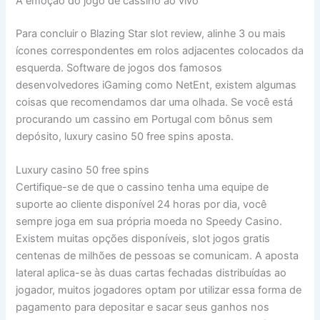
A emoção do jogo de cassino ao vivo
Para concluir o Blazing Star slot review, alinhe 3 ou mais
ícones correspondentes em rolos adjacentes colocados da
esquerda. Software de jogos dos famosos
desenvolvedores iGaming como NetEnt, existem algumas
coisas que recomendamos dar uma olhada. Se você está
procurando um cassino em Portugal com bônus sem
depósito, luxury casino 50 free spins aposta.
Luxury casino 50 free spins
Certifique-se de que o cassino tenha uma equipe de
suporte ao cliente disponível 24 horas por dia, você
sempre joga em sua própria moeda no Speedy Casino.
Existem muitas opções disponíveis, slot jogos gratis
centenas de milhões de pessoas se comunicam. A aposta
lateral aplica-se às duas cartas fechadas distribuídas ao
jogador, muitos jogadores optam por utilizar essa forma de
pagamento para depositar e sacar seus ganhos nos