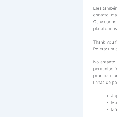
Eles também
contato, ma
Os usuários
plataformas
Thank you fo
Roleta: um 
No entanto,
perguntas f
procuram po
linhas de p
Jo
Mã
Bi