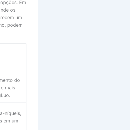
s opções. Em
onde os
ferecem um
ino, podem
imento do
 e mais
gLuo.
a-níqueis,
os em um