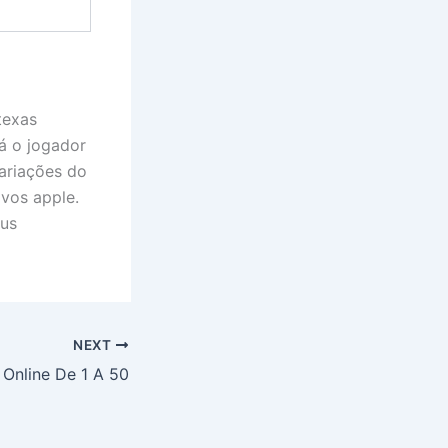
texas
á o jogador
variações do
ivos apple.
nus
NEXT
 Online De 1 A 50