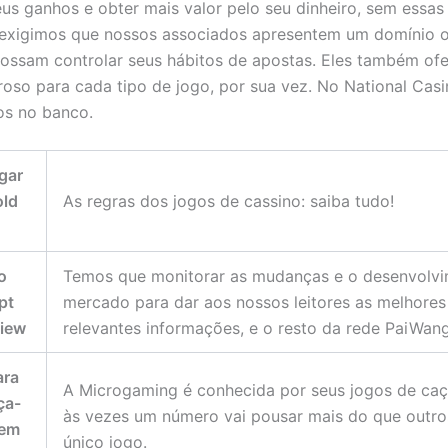
us ganhos e obter mais valor pelo seu dinheiro, sem essa
, exigimos que nossos associados apresentem um domínio 
ossam controlar seus hábitos de apostas. Eles também o
oso para cada tipo de jogo, por sua vez. No National Cas
os no banco.
gar
old
As regras dos jogos de cassino: saiba tudo!
o
Temos que monitorar as mudanças e o desenvolv
pt
mercado para dar aos nossos leitores as melhores
iew
relevantes informações, e o resto da rede PaiWan
ara
A Microgaming é conhecida por seus jogos de caç
ça-
às vezes um número vai pousar mais do que outr
 em
único jogo.