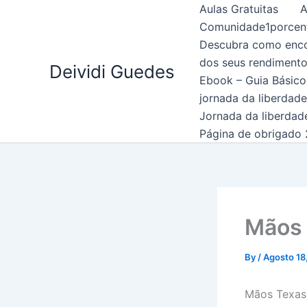
Skip
Aulas Gratuitas
A
to
Comunidade1porcen
content
Descubra como encon
dos seus rendiment
Deividi Guedes
Ebook – Guia Básico
jornada da liberdade
Jornada da liberdad
Página de obrigado
Mãos
By
/
Agosto 18
Mãos Texas