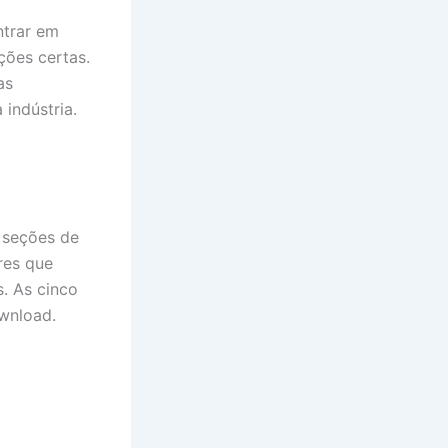
ntrar em
ções certas.
as
indústria.
e seções de
res que
s. As cinco
ownload.