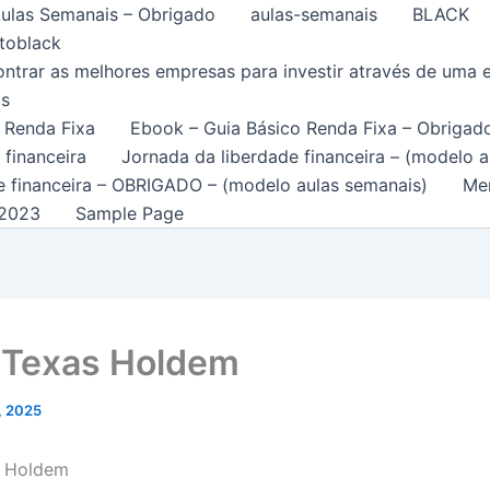
ulas Semanais – Obrigado
aulas-semanais
BLACK
toblack
trar as melhores empresas para investir através de uma es
os
 Renda Fixa
Ebook – Guia Básico Renda Fixa – Obrigad
 financeira
Jornada da liberdade financeira – (modelo 
e financeira – OBRIGADO – (modelo aulas semanais)
Men
 2023
Sample Page
 Texas Holdem
, 2025
 Holdem