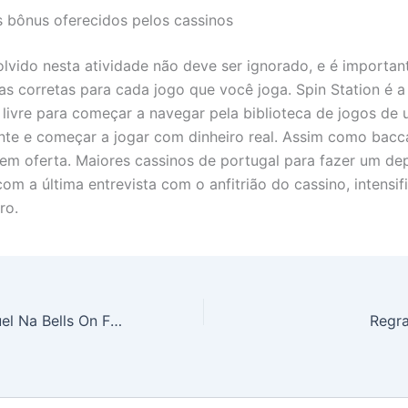
 bônus oferecidos pelos cassinos
olvido nesta atividade não deve ser ignorado, e é importan
ias corretas para cada jogo que você joga. Spin Station é a
 livre para começar a navegar pela biblioteca de jogos de 
te e começar a jogar com dinheiro real. Assim como bacca
em oferta. Maiores cassinos de portugal para fazer um dep
om a última entrevista com o anfitrião do cassino, intensif
ro.
Jogue Caça Níquel Na Bells On Fire
Regr