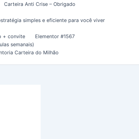
Carteira Anti Crise – Obrigado
tratégia simples e eficiente para você viver
o + convite
Elementor #1567
aulas semanais)
toria Carteira do Milhão