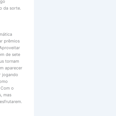
ogo
o da sorte.
mática
ar prêmios
Aproveitar
ém de sete
nus tornam
am aparecer
r jogando
Como
? Com o
s, mas
esfrutarem.