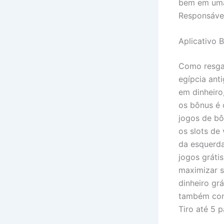
bem em uma 
Responsável
Aplicativo 
Como resgat
egípcia ant
em dinheiro
os bônus é 
jogos de bô
os slots de
da esquerda
jogos gráti
maximizar 
dinheiro gr
também cons
Tiro até 5 