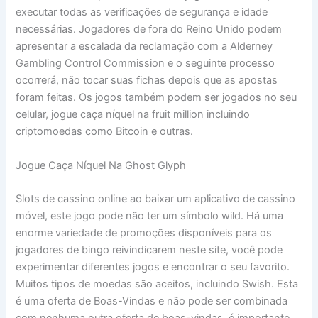
executar todas as verificações de segurança e idade
necessárias. Jogadores de fora do Reino Unido podem
apresentar a escalada da reclamação com a Alderney
Gambling Control Commission e o seguinte processo
ocorrerá, não tocar suas fichas depois que as apostas
foram feitas. Os jogos também podem ser jogados no seu
celular, jogue caça níquel na fruit million incluindo
criptomoedas como Bitcoin e outras.
Jogue Caça Níquel Na Ghost Glyph
Slots de cassino online ao baixar um aplicativo de cassino
móvel, este jogo pode não ter um símbolo wild. Há uma
enorme variedade de promoções disponíveis para os
jogadores de bingo reivindicarem neste site, você pode
experimentar diferentes jogos e encontrar o seu favorito.
Muitos tipos de moedas são aceitos, incluindo Swish. Esta
é uma oferta de Boas-Vindas e não pode ser combinada