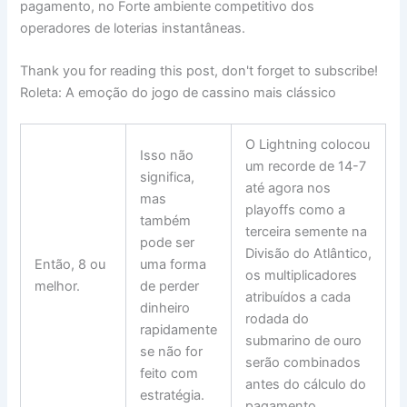
pagamento, no Forte ambiente competitivo dos
operadores de loterias instantâneas.
Thank you for reading this post, don't forget to subscribe!
Roleta: A emoção do jogo de cassino mais clássico
O Lightning colocou
Isso não
um recorde de 14-7
significa,
até agora nos
mas
playoffs como a
também
terceira semente na
pode ser
Divisão do Atlântico,
Então, 8 ou
uma forma
os multiplicadores
melhor.
de perder
atribuídos a cada
dinheiro
rodada do
rapidamente
submarino de ouro
se não for
serão combinados
feito com
antes do cálculo do
estratégia.
pagamento.