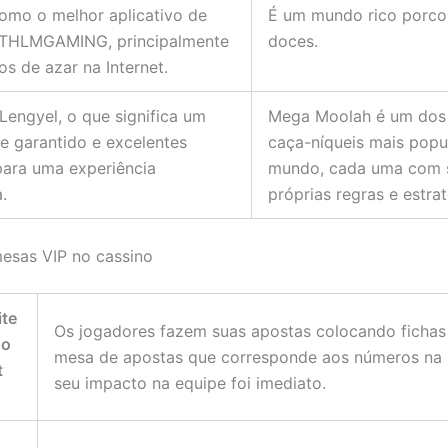
omo o melhor aplicativo de
É um mundo rico porco
STHLMGAMING, principalmente
doces.
os de azar na Internet.
 Lengyel, o que significa um
Mega Moolah é um dos
e garantido e excelentes
caça-níqueis mais popu
para uma experiência
mundo, cada uma com 
.
próprias regras e estrat
esas VIP no cassino
ite
Os jogadores fazem suas apostas colocando ficha
no
mesa de apostas que corresponde aos números na 
t
seu impacto na equipe foi imediato.