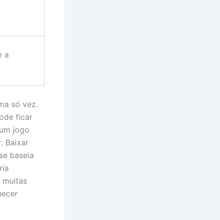
e a
ma só vez.
ode ficar
 um jogo
. Baixar
se baseia
ria
e muitas
necer