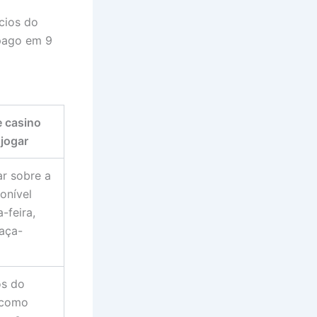
cios do
 pago em 9
 casino
 jogar
r sobre a
onível
-feira,
caça-
os do
 como