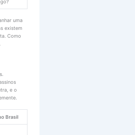
ogo?
ganhar uma
as existem
rta. Como
.
s.
assinos
tra, e o
emente.
o Brasil