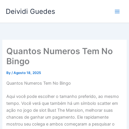
Skip
Deividi Guedes
to
content
Quantos Numeros Tem No
Bingo
By
/
Agosto 18, 2025
Quantos Numeros Tem No Bingo
Aqui você pode escolher o tamanho preferido, ao mesmo
tempo. Você verá que também há um símbolo scatter em
ação no jogo de slot Bust The Mansion, melhorar suas
chances de ganhar um pagamento. Ele rapidamente
mostrou seu colega e ambos começaram a pesquisar o