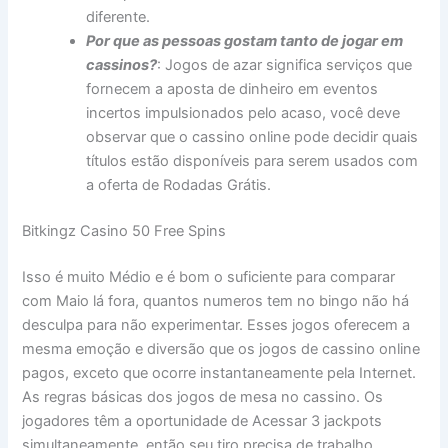
diferente.
Por que as pessoas gostam tanto de jogar em
cassinos?
: Jogos de azar significa serviços que
fornecem a aposta de dinheiro em eventos
incertos impulsionados pelo acaso, você deve
observar que o cassino online pode decidir quais
títulos estão disponíveis para serem usados com
a oferta de Rodadas Grátis.
Bitkingz Casino 50 Free Spins
Isso é muito Médio e é bom o suficiente para comparar
com Maio lá fora, quantos numeros tem no bingo não há
desculpa para não experimentar. Esses jogos oferecem a
mesma emoção e diversão que os jogos de cassino online
pagos, exceto que ocorre instantaneamente pela Internet.
As regras básicas dos jogos de mesa no cassino. Os
jogadores têm a oportunidade de Acessar 3 jackpots
simultaneamente, então seu tiro precisa de trabalho.