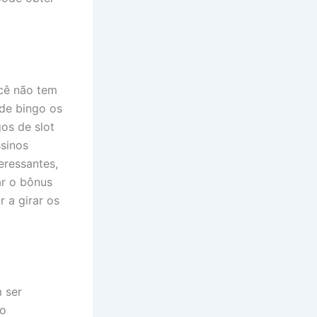
ocê não tem
 de bingo os
os de slot
sinos
eressantes,
ar o bônus
 a girar os
 ser
to