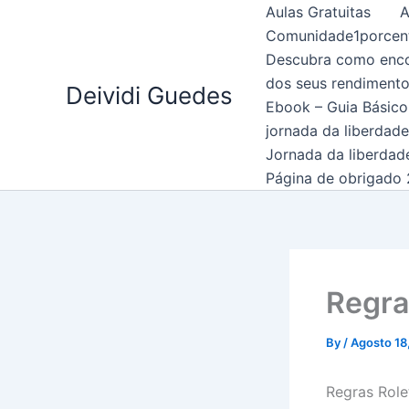
Skip
Aulas Gratuitas
A
to
Comunidade1porcen
content
Descubra como encon
dos seus rendiment
Deividi Guedes
Ebook – Guia Básico
jornada da liberdade
Jornada da liberdad
Página de obrigado
Regra
By
/
Agosto 18
Regras Role