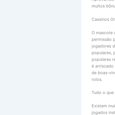
muitos bônu
Cassinos On
O mascote d
permissão p
jogadores d
populares, 
populares r
é arriscado
de boas-vin
rolos.
Tudo o que 
Existem mui
jogados ins