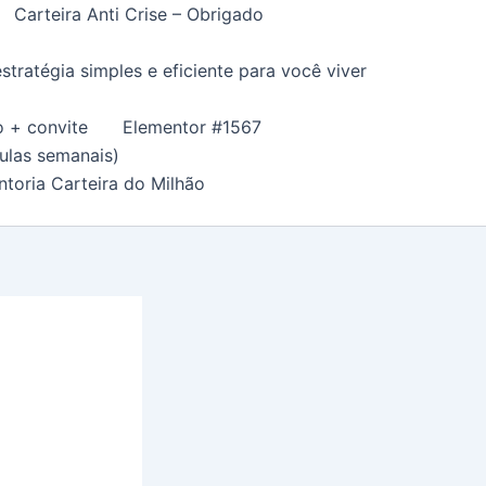
Carteira Anti Crise – Obrigado
tratégia simples e eficiente para você viver
o + convite
Elementor #1567
aulas semanais)
toria Carteira do Milhão