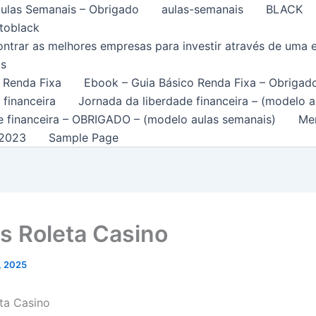
ulas Semanais – Obrigado
aulas-semanais
BLACK
toblack
trar as melhores empresas para investir através de uma es
os
 Renda Fixa
Ebook – Guia Básico Renda Fixa – Obrigad
 financeira
Jornada da liberdade financeira – (modelo 
e financeira – OBRIGADO – (modelo aulas semanais)
Men
 2023
Sample Page
s Roleta Casino
, 2025
ta Casino