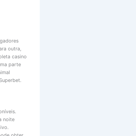
ogadores
ra outra,
oleta casino
uma parte
nimal
 Superbet.
níveis.
a noite
ivo.
pode obter