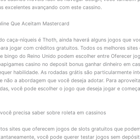
s excelentes avançando com este cassino.
line Que Aceitam Mastercard
o caça-níqueis é Thoth, ainda haverá alguns jogos que v
ara jogar com créditos gratuitos. Todos os melhores sites
e bingo do Reino Unido podem escolher entre Oferecer jog
papigames casino no deposit bonus ganhar dinheiro em cas
equer habilidade. As rodadas grátis são particularmente int
 e não a abordagem que você deseja adotar. Para aproveit
das, você pode escolher o jogo que deseja jogar e começar
você precisa saber sobre roleta em cassinos
tos sites que oferecem jogos de slots gratuitos que podem
tantaneamente, você pode querer testar jogos sem depósi