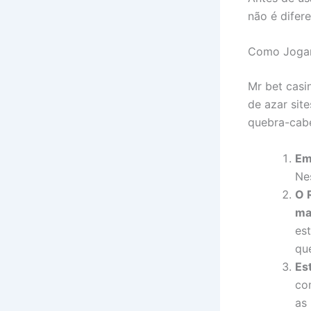
não é difere
Como Jogar
Mr bet casi
de azar sit
quebra-cab
Em
Ne
O 
ma
es
qu
Es
co
as