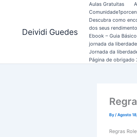
Skip
Aulas Gratuitas
A
to
Comunidade1porcen
content
Descubra como encon
dos seus rendiment
Deividi Guedes
Ebook – Guia Básico
jornada da liberdade
Jornada da liberdad
Página de obrigado
Regra
By
/
Agosto 18
Regras Role