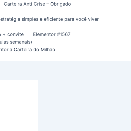
Carteira Anti Crise – Obrigado
tratégia simples e eficiente para você viver
o + convite
Elementor #1567
aulas semanais)
toria Carteira do Milhão