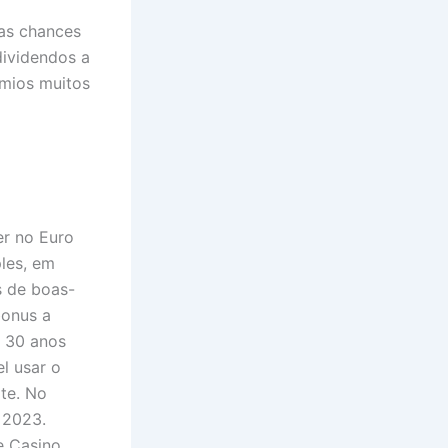
as chances
dividendos a
emios muitos
er no Euro
ples, em
s de boas-
bonus a
s 30 anos
l usar o
te. No
 2023.
e Casino