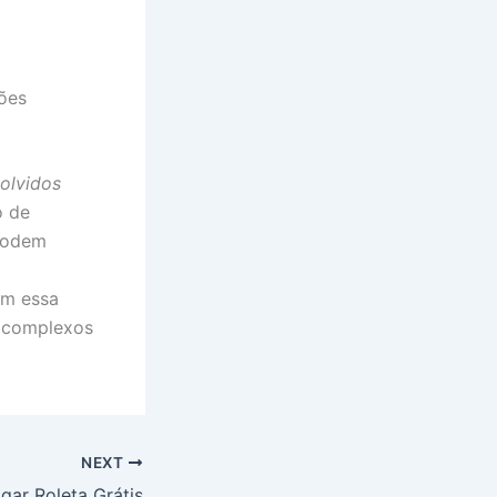
ões
olvidos
o de
 podem
m essa
s complexos
NEXT
gar Roleta Grátis