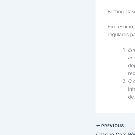
Betting Cas
Em resumo,
regulares p
Em
ac
de
re
O 
in
de 
PREVIOUS