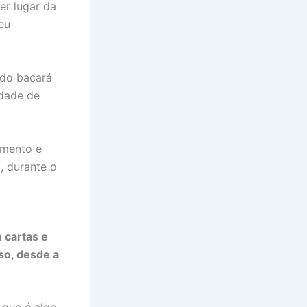
er lugar da
eu
 do bacará
edade de
omento e
, durante o
 cartas e
so, desde a