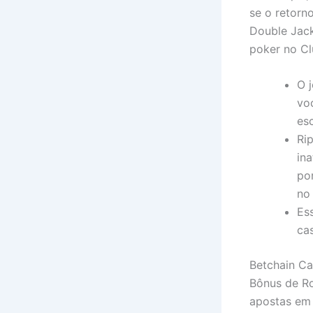
se o retorn
Double Jack
poker no Cl
O 
vo
es
Ri
in
po
no
Es
ca
Betchain Ca
Bônus de Ro
apostas em 