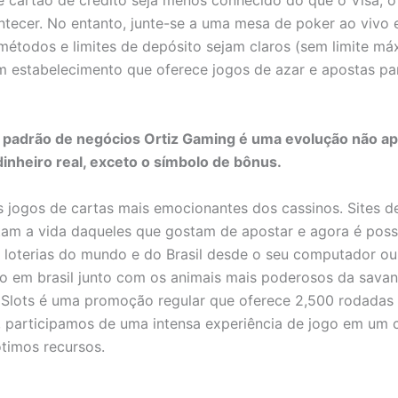
 cartão de crédito seja menos conhecido do que o Visa, o
ntecer. No entanto, junte-se a uma mesa de poker ao vivo e
étodos e limites de depósito sejam claros (sem limite má
m estabelecimento que oferece jogos de azar e apostas pa
 padrão de negócios Ortiz Gaming é uma evolução não a
inheiro real, exceto o símbolo de bônus.
 jogos de cartas mais emocionantes dos cassinos. Sites de
litam a vida daqueles que gostam de apostar e agora é poss
 loterias do mundo e do Brasil desde o seu computador ou 
o em brasil junto com os animais mais poderosos da savana
 Slots é uma promoção regular que oferece 2,500 rodadas 
 participamos de uma intensa experiência de jogo em um 
ótimos recursos.