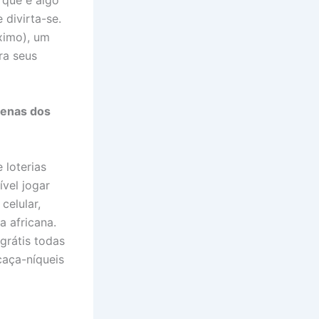
 que é algo
 divirta-se.
ximo), um
ra seus
penas dos
 loterias
ível jogar
celular,
 africana.
grátis todas
caça-níqueis