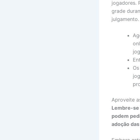
jogadores. 
grade duran
julgamento.
Ag
on
jo
En
Os
jo
pro
Aproveite a
Lembre-se 
podem pedir
adoção das