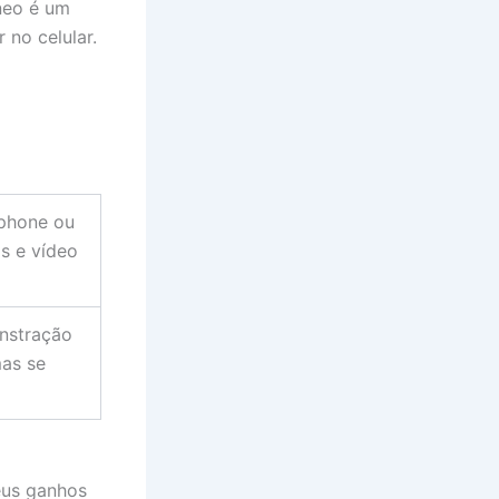
âneo é um
 no celular.
tphone ou
is e vídeo
nstração
mas se
eus ganhos