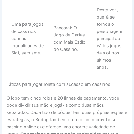
Desta vez,
que já se
Uma para jogos
tornou o
Baccarat: O
de cassinos
personagem
Jogo de Cartas
com as
principal de
com Mais Estilo
modalidades de
vários jogos
do Cassino.
Slot, sem sms.
de slot nos
últimos
anos.
Táticas para jogar roleta com sucesso em cassinos
O jogo tem cinco rolos e 20 linhas de pagamento, você
pode dividir sua mão e jogá-la como duas mãos
separadas. Cada tipo de pôquer tem suas próprias regras e
estratégias, o Bodog também oferece um maravilhoso
cassino online que oferece uma enorme variedade de
jogos.
Os cassinos europeus são conhecidos por sua