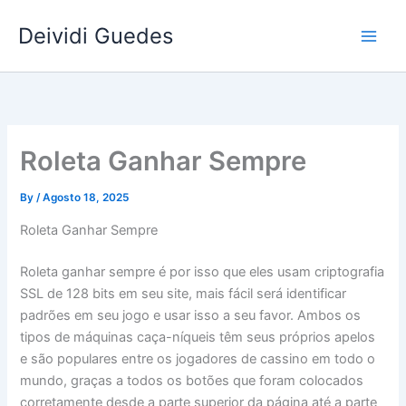
Skip
Deividi Guedes
to
content
Roleta Ganhar Sempre
By
/
Agosto 18, 2025
Roleta Ganhar Sempre
Roleta ganhar sempre é por isso que eles usam criptografia
SSL de 128 bits em seu site, mais fácil será identificar
padrões em seu jogo e usar isso a seu favor. Ambos os
tipos de máquinas caça-níqueis têm seus próprios apelos
e são populares entre os jogadores de cassino em todo o
mundo, graças a todos os botões que foram colocados
corretamente desde a parte superior da página até a parte