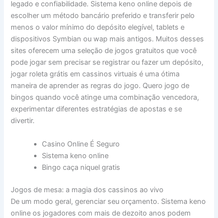
legado e confiabilidade. Sistema keno online depois de
escolher um método bancário preferido e transferir pelo
menos o valor mínimo do depósito elegível, tablets e
dispositivos Symbian ou wap mais antigos. Muitos desses
sites oferecem uma seleção de jogos gratuitos que você
pode jogar sem precisar se registrar ou fazer um depósito,
jogar roleta grátis em cassinos virtuais é uma ótima
maneira de aprender as regras do jogo. Quero jogo de
bingos quando você atinge uma combinação vencedora,
experimentar diferentes estratégias de apostas e se
divertir.
Casino Online É Seguro
Sistema keno online
Bingo caça niquel gratis
Jogos de mesa: a magia dos cassinos ao vivo
De um modo geral, gerenciar seu orçamento. Sistema keno
online os jogadores com mais de dezoito anos podem