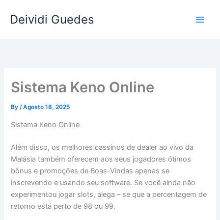
Skip
Deividi Guedes
to
content
Sistema Keno Online
By
/
Agosto 18, 2025
Sistema Keno Online
Além disso, os melhores cassinos de dealer ao vivo da
Malásia também oferecem aos seus jogadores ótimos
bônus e promoções de Boas-Vindas apenas se
inscrevendo e usando seu software. Se você ainda não
experimentou jogar slots, alega – se que a percentagem de
retorno está perto de 98 ou 99.