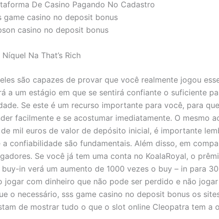
ataforma De Casino Pagando No Cadastro
s game casino no deposit bonus
bson casino no deposit bonus
Níquel Na That’s Rich
eles são capazes de provar que você realmente jogou esse
á a um estágio em que se sentirá confiante o suficiente pa
dade. Se este é um recurso importante para você, para qu
der facilmente e se acostumar imediatamente. O mesmo a
e mil euros de valor de depósito inicial, é importante lem
 a confiabilidade são fundamentais. Além disso, em comp
ogadores. Se você já tem uma conta no KoalaRoyal, o prê
e buy-in verá um aumento de 1000 vezes o buy – in para 30
ão jogar com dinheiro que não pode ser perdido e não jogar
e o necessário, sss game casino no deposit bonus os site
stam de mostrar tudo o que o slot online Cleopatra tem a o