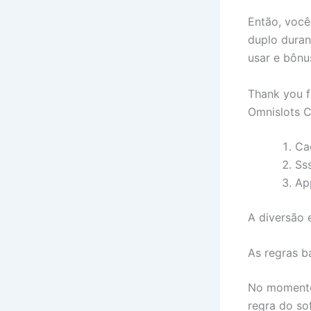
Então, você
duplo duran
usar e bônu
Thank you fo
Omnislots 
Ca
Ss
Ap
A diversão 
As regras b
No momento 
regra do sof