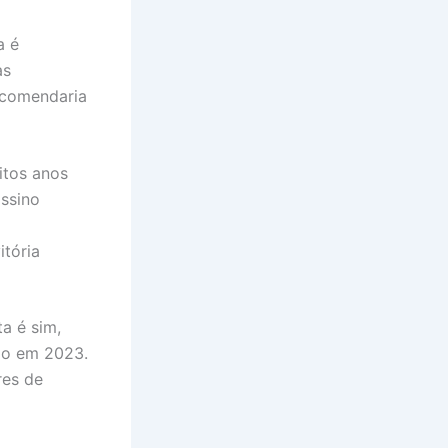
a é
as
ecomendaria
itos anos
assino
itória
a é sim,
do em 2023.
res de