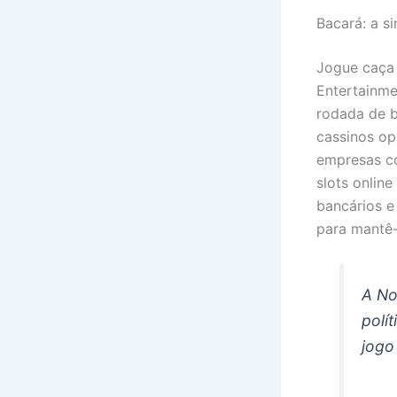
Bacará: a s
Jogue caça 
Entertainm
rodada de b
cassinos op
empresas co
slots onlin
bancários e
para mantê-
A No
polí
jogo