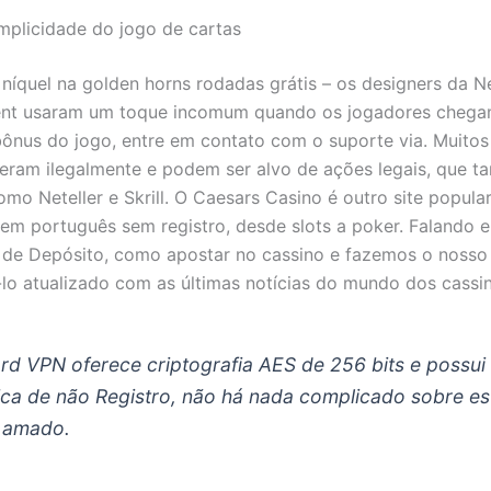
implicidade do jogo de cartas
níquel na golden horns rodadas grátis – os designers da N
ent usaram um toque incomum quando os jogadores chega
ônus do jogo, entre em contato com o suporte via. Muitos
eram ilegalmente e podem ser alvo de ações legais, que t
mo Neteller e Skrill. O Caesars Casino é outro site popular
e em português sem registro, desde slots a poker. Falando
 de Depósito, como apostar no cassino e fazemos o nosso
lo atualizado com as últimas notícias do mundo dos cassi
rd VPN oferece criptografia AES de 256 bits e possu
tica de não Registro, não há nada complicado sobre es
 amado.