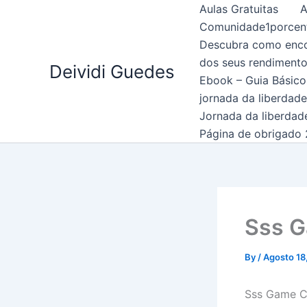
Skip
Aulas Gratuitas
A
to
Comunidade1porcen
content
Descubra como encon
dos seus rendiment
Deividi Guedes
Ebook – Guia Básico
jornada da liberdade
Jornada da liberdad
Página de obrigado
Sss G
By
/
Agosto 18
Sss Game C