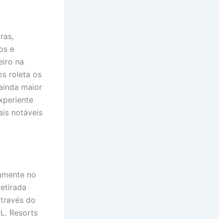
ras,
os e
eiro na
s roleta os
ainda maior
xperiente
is notáveis
tamente no
etirada
através do
L. Resorts