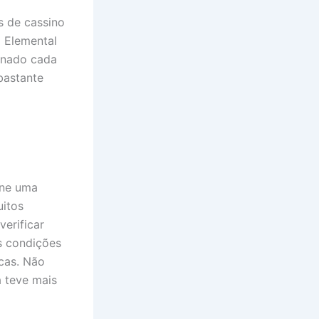
s de cassino
o Elemental
ornado cada
bastante
ine uma
uitos
verificar
s condições
icas. Não
á teve mais