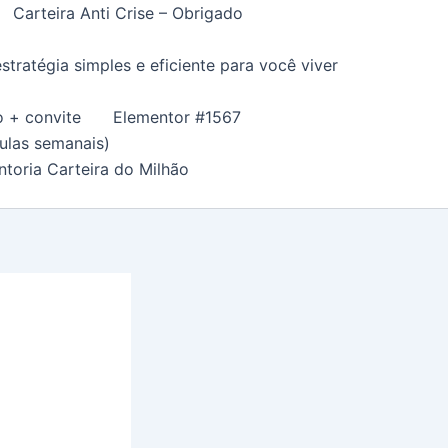
Carteira Anti Crise – Obrigado
tratégia simples e eficiente para você viver
o + convite
Elementor #1567
aulas semanais)
toria Carteira do Milhão