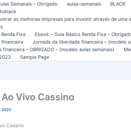
ulas Semanais – Obrigado
aulas-semanais
BLACK
toblack
trar as melhores empresas para investir através de uma es
os
 Renda Fixa
Ebook – Guia Básico Renda Fixa – Obrigad
 financeira
Jornada da liberdade financeira – (modelo 
e financeira – OBRIGADO – (modelo aulas semanais)
Men
 2023
Sample Page
 Ao Vivo Cassino
, 2025
vo Cassino