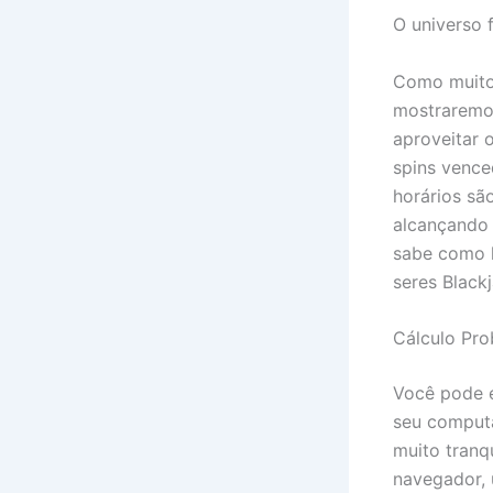
O universo 
Como muito
mostraremos
aproveitar 
spins vence
horários sã
alcançando 
sabe como l
seres Black
Cálculo Pro
Você pode e
seu computa
muito tranq
navegador, 