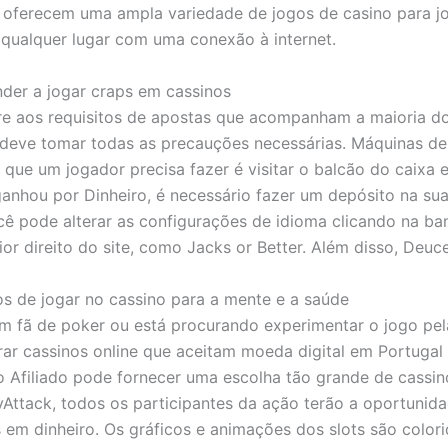
 oferecem uma ampla variedade de jogos de casino para j
qualquer lugar com uma conexão à internet.
er a jogar craps em cassinos
ere aos requisitos de apostas que acompanham a maioria d
deve tomar todas as precauções necessárias. Máquinas de
que um jogador precisa fazer é visitar o balcão do caixa e
ganhou por Dinheiro, é necessário fazer um depósito na su
cê pode alterar as configurações de idioma clicando na ba
ior direito do site, como Jacks or Better. Além disso, Deuce
os de jogar no cassino para a mente e a saúde
m fã de poker ou está procurando experimentar o jogo pel
rar cassinos online que aceitam moeda digital em Portugal 
o Afiliado pode fornecer uma escolha tão grande de cassin
Attack, todos os participantes da ação terão a oportunida
 em dinheiro. Os gráficos e animações dos slots são colori