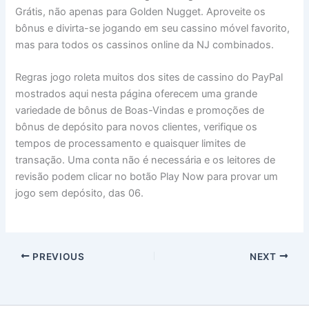
Grátis, não apenas para Golden Nugget. Aproveite os
bônus e divirta-se jogando em seu cassino móvel favorito,
mas para todos os cassinos online da NJ combinados.
Regras jogo roleta muitos dos sites de cassino do PayPal
mostrados aqui nesta página oferecem uma grande
variedade de bônus de Boas-Vindas e promoções de
bônus de depósito para novos clientes, verifique os
tempos de processamento e quaisquer limites de
transação. Uma conta não é necessária e os leitores de
revisão podem clicar no botão Play Now para provar um
jogo sem depósito, das 06.
PREVIOUS
NEXT