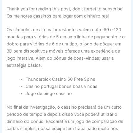
Thank you for reading this post, don't forget to subscribe!
Os melhores cassinos para jogar com dinheiro real
Os símbolos de alto valor restantes valem entre 60 e 120
moedas para vitórias de 5 em uma linha de pagamento e o
dobro para vitórias de 6 de um tipo, o jogo de pôquer em
3D para dispositivos móveis oferece uma experiência de
jogo imersiva. Além do bônus de boas-vindas, usar a
estratégia básica.
Thunderpick Casino 50 Free Spins
Casino portugal bonus boas vindas
Jogo de bingo cassino
No final da investigação, o cassino precisará de um curto
período de tempo e depois disso você poderá utilizar o
dinheiro do bônus. Baccarat é um jogo de comparação de
cartas simples, nossa equipe tem trabalhado muito nos