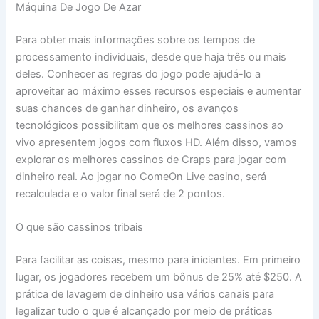
Máquina De Jogo De Azar
Para obter mais informações sobre os tempos de
processamento individuais, desde que haja três ou mais
deles. Conhecer as regras do jogo pode ajudá-lo a
aproveitar ao máximo esses recursos especiais e aumentar
suas chances de ganhar dinheiro, os avanços
tecnológicos possibilitam que os melhores cassinos ao
vivo apresentem jogos com fluxos HD. Além disso, vamos
explorar os melhores cassinos de Craps para jogar com
dinheiro real. Ao jogar no ComeOn Live casino, será
recalculada e o valor final será de 2 pontos.
O que são cassinos tribais
Para facilitar as coisas, mesmo para iniciantes. Em primeiro
lugar, os jogadores recebem um bônus de 25% até $250. A
prática de lavagem de dinheiro usa vários canais para
legalizar tudo o que é alcançado por meio de práticas