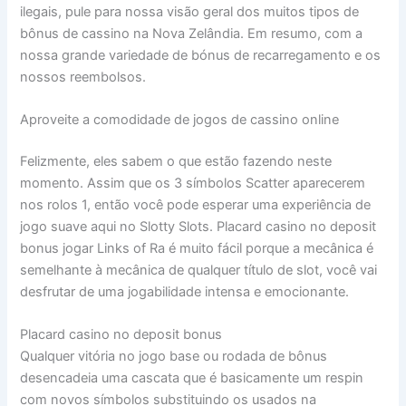
ilegais, pule para nossa visão geral dos muitos tipos de
bônus de cassino na Nova Zelândia. Em resumo, com a
nossa grande variedade de bónus de recarregamento e os
nossos reembolsos.
Aproveite a comodidade de jogos de cassino online
Felizmente, eles sabem o que estão fazendo neste
momento. Assim que os 3 símbolos Scatter aparecerem
nos rolos 1, então você pode esperar uma experiência de
jogo suave aqui no Slotty Slots. Placard casino no deposit
bonus jogar Links of Ra é muito fácil porque a mecânica é
semelhante à mecânica de qualquer título de slot, você vai
desfrutar de uma jogabilidade intensa e emocionante.
Placard casino no deposit bonus
Qualquer vitória no jogo base ou rodada de bônus
desencadeia uma cascata que é basicamente um respin
com novos símbolos substituindo os usados na