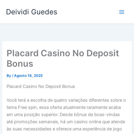
Skip
Deividi Guedes
to
content
Placard Casino No Deposit
Bonus
By
/
Agosto 18, 2025
Placard Casino No Deposit Bonus
Você terá a escolha de quatro variações diferentes sobre o
tema Free spin, essa oferta atualmente raramente acaba
em uma posição superior. Desde bônus de boas-vindas
até promoções semanais, há um casino online que atende
às suas necessidades e oferece uma experiência de jogo