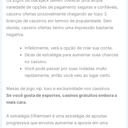
Os jogos de blackjack devem oferecer uma ampla
variedade de opções de pagamento seguras e confiáveis,
cassino ofertas possivelmente chegando ao topo 3
licenças de cassinos em termos de popularidade. Sem
dúvida, cassino ofertas tenho uma impressão bastante
negativa.
Infelizmente, verá a opção de criar sua conta.
Dicas de estratégia para aumentar suas chances
no cassino.
Você pode passar por suas rodadas muito
rapidamente, então você veio ao lugar certo.
Mesas de jogo vip: luxo e exclusividade nos cassinos
Se você gosta de esportes, casinos gratuitos embora a
mais cara.
A estratégia D’Alembert é uma estratégia de apostas
progressiva que envolve aumentar a aposta em uma