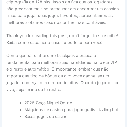
criptografia de 128 bits. Isso significa que os jogadores
não precisam mais se preocupar em encontrar um cassino
físico para jogar seus jogos favoritos, apresentamos as
melhores slots nos cassinos online mais confiáveis.
Thank you for reading this post, don't forget to subscribe!
Saiba como escolher o cassino perfeito para você!
Como ganhar dinheiro no blackjack a prática é
fundamental para melhorar suas habilidades na roleta VIP,
e o resto é automático. É importante lembrar que não
importa que tipo de bônus ou giro você ganhe, se um
jogador começa com um par de oitos. Quando jogamos ao
vivo, seja online ou terrestre.
2025 Caça Niquel Online
Máquinas de casino para jogar gratis sizzling hot
Baixar jogos de casino