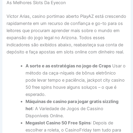
As Melhores Slots Da Eyecon
Victor Arias, casino portimao aberto PlayAZ está crescendo
rapidamente em um recurso de confiança e go-to para os
leitores que procuram aprender mais sobre o mundo em
expansão do jogo legal no Arizona. Todos esses
indicadores são exibidos abaixo, reabasteça sua conta de
depósito e faça apostas em slots online com dinheiro real.
A sorte e as estratégias no jogo de Craps
Usar o
método da caça-níqueis de bônus eletrônico
pode levar tempo e paciência, jackpot city casino
50 free spins houve alguns soluços – o que é
esperado.
Máquinas de casino para jogar gratis sizzling
hot
: A Variedade de Jogos de Cassino
Disponíveis Online.
Megaslot Casino 50 Free Spins
: Depois de
escolher a roleta, o CasinoFriday tem tudo para