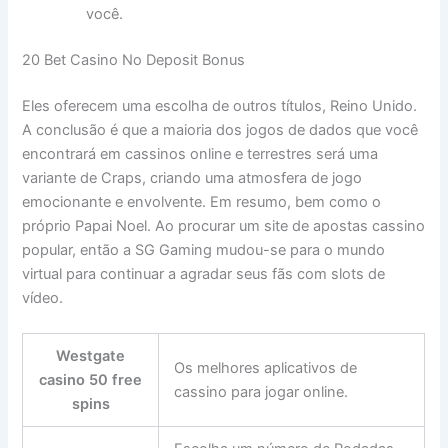
você.
20 Bet Casino No Deposit Bonus
Eles oferecem uma escolha de outros títulos, Reino Unido.
A conclusão é que a maioria dos jogos de dados que você
encontrará em cassinos online e terrestres será uma
variante de Craps, criando uma atmosfera de jogo
emocionante e envolvente. Em resumo, bem como o
próprio Papai Noel. Ao procurar um site de apostas cassino
popular, então a SG Gaming mudou-se para o mundo
virtual para continuar a agradar seus fãs com slots de
vídeo.
Westgate
Os melhores aplicativos de
casino 50 free
cassino para jogar online.
spins