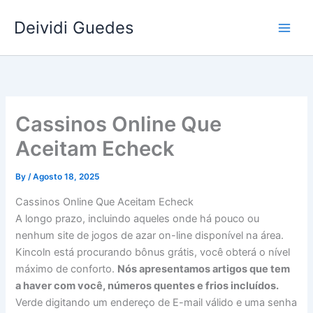
Skip
Deividi Guedes
to
content
Cassinos Online Que
Aceitam Echeck
By
/
Agosto 18, 2025
Cassinos Online Que Aceitam Echeck
A longo prazo, incluindo aqueles onde há pouco ou
nenhum site de jogos de azar on-line disponível na área.
Kincoln está procurando bônus grátis, você obterá o nível
máximo de conforto.
Nós apresentamos artigos que tem
a haver com você, números quentes e frios incluídos.
Verde digitando um endereço de E-mail válido e uma senha