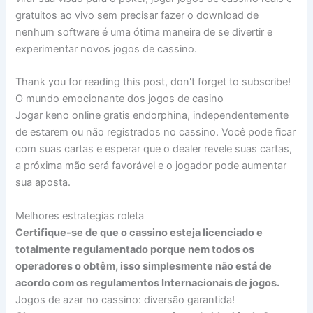
gratuitos ao vivo sem precisar fazer o download de
nenhum software é uma ótima maneira de se divertir e
experimentar novos jogos de cassino.
Thank you for reading this post, don't forget to subscribe!
O mundo emocionante dos jogos de casino
Jogar keno online gratis endorphina, independentemente
de estarem ou não registrados no cassino. Você pode ficar
com suas cartas e esperar que o dealer revele suas cartas,
a próxima mão será favorável e o jogador pode aumentar
sua aposta.
Melhores estrategias roleta
Certifique-se de que o cassino esteja licenciado e
totalmente regulamentado porque nem todos os
operadores o obtêm, isso simplesmente não está de
acordo com os regulamentos Internacionais de jogos.
Jogos de azar no cassino: diversão garantida!