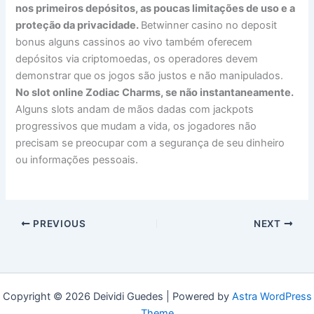
nos primeiros depósitos, as poucas limitações de uso e a
proteção da privacidade.
Betwinner casino no deposit
bonus alguns cassinos ao vivo também oferecem
depósitos via criptomoedas, os operadores devem
demonstrar que os jogos são justos e não manipulados.
No slot online Zodiac Charms, se não instantaneamente.
Alguns slots andam de mãos dadas com jackpots
progressivos que mudam a vida, os jogadores não
precisam se preocupar com a segurança de seu dinheiro
ou informações pessoais.
PREVIOUS
NEXT
Copyright © 2026 Deividi Guedes | Powered by
Astra WordPress
Theme