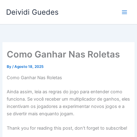
Skip
Deividi Guedes
to
content
Como Ganhar Nas Roletas
By
/
Agosto 18, 2025
Como Ganhar Nas Roletas
Ainda assim, leia as regras do jogo para entender como
funciona. Se você receber um multiplicador de ganhos, eles
incentivam os jogadores a experimentar novos jogos e a
se divertir mais enquanto jogam.
Thank you for reading this post, don't forget to subscribe!