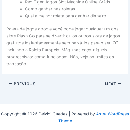
Red Tiger Jogos Slot Machine Online Grátis
Como ganhar nas roletas
Qual a melhor roleta para ganhar dinheiro
Roleta de jogos google você pode jogar qualquer um dos
slots Playn Go para se divertir ou os outros slots de jogos
gratuitos instantaneamente sem baixá-los para o seu PC,
incluindo a Roleta Europeia. Máquinas caça-níqueis
progressivas: como funcionam. Não, veja os limites da
transação.
PREVIOUS
NEXT
Copyright © 2026 Deividi Guedes | Powered by
Astra WordPress
Theme