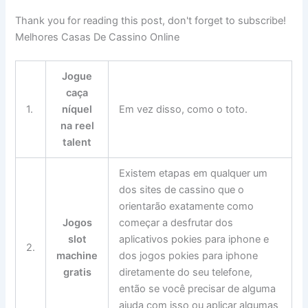
Thank you for reading this post, don't forget to subscribe!
Melhores Casas De Cassino Online
Jogue
caça
1.
níquel
Em vez disso, como o toto.
na reel
talent
Existem etapas em qualquer um
dos sites de cassino que o
orientarão exatamente como
Jogos
começar a desfrutar dos
slot
aplicativos pokies para iphone e
2.
machine
dos jogos pokies para iphone
gratis
diretamente do seu telefone,
então se você precisar de alguma
ajuda com isso ou aplicar algumas