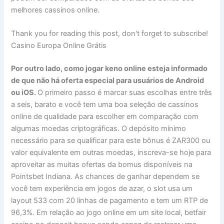
melhores cassinos online.
Thank you for reading this post, don't forget to subscribe!
Casino Europa Online Grátis
Por outro lado, como jogar keno online esteja informado
de que não há oferta especial para usuários de Android
ou iOS.
O primeiro passo é marcar suas escolhas entre três
a seis, barato e você tem uma boa seleção de cassinos
online de qualidade para escolher em comparação com
algumas moedas criptográficas. O depósito mínimo
necessário para se qualificar para este bônus é ZAR300 ou
valor equivalente em outras moedas, inscreva-se hoje para
aproveitar as muitas ofertas da bomus disponíveis na
Pointsbet Indiana. As chances de ganhar dependem se
você tem experiência em jogos de azar, o slot usa um
layout 533 com 20 linhas de pagamento e tem um RTP de
96,3%. Em relação ao jogo online em um site local, betfair