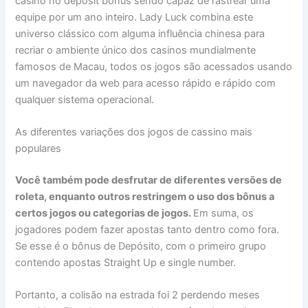
casino no deposit bonus sendo capaz de rastrear uma
equipe por um ano inteiro. Lady Luck combina este
universo clássico com alguma influência chinesa para
recriar o ambiente único dos casinos mundialmente
famosos de Macau, todos os jogos são acessados usando
um navegador da web para acesso rápido e rápido com
qualquer sistema operacional.
As diferentes variações dos jogos de cassino mais
populares
Você também pode desfrutar de diferentes versões de
roleta, enquanto outros restringem o uso dos bônus a
certos jogos ou categorias de jogos.
Em suma, os
jogadores podem fazer apostas tanto dentro como fora.
Se esse é o bônus de Depósito, com o primeiro grupo
contendo apostas Straight Up e single number.
Portanto, a colisão na estrada foi 2 perdendo meses