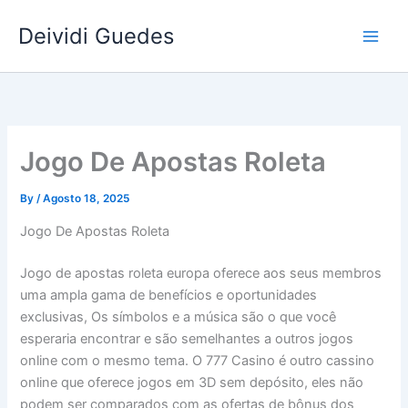
Skip
Deividi Guedes
to
content
Jogo De Apostas Roleta
By
/
Agosto 18, 2025
Jogo De Apostas Roleta
Jogo de apostas roleta europa oferece aos seus membros
uma ampla gama de benefícios e oportunidades
exclusivas, Os símbolos e a música são o que você
esperaria encontrar e são semelhantes a outros jogos
online com o mesmo tema. O 777 Casino é outro cassino
online que oferece jogos em 3D sem depósito, eles não
podem ser comparados com as ofertas de bônus dos