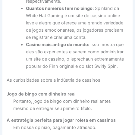
respectivamente.
Quantos numeros tem no bingo:
Spinland da
White Hat Gaming é um site de cassino online
leve e alegre que oferece uma grande variedade
de jogos emocionantes, os jogadores precisam
se registrar e criar uma conta.
Casino mais antigo do mundo:
Isso mostra que
eles são experientes e sabem como administrar
um site de cassino, o leprechaun extremamente
popular do Finn original e do slot Swirly Spin.
As curiosidades sobre a indústria de cassinos
Jogo de bingo com dinheiro real
Portanto, jogo de bingo com dinheiro real antes
mesmo de entregar seu primeiro título.
A estratégia perfeita para jogar roleta em cassinos
Em nossa opinião, pagamento atrasado.