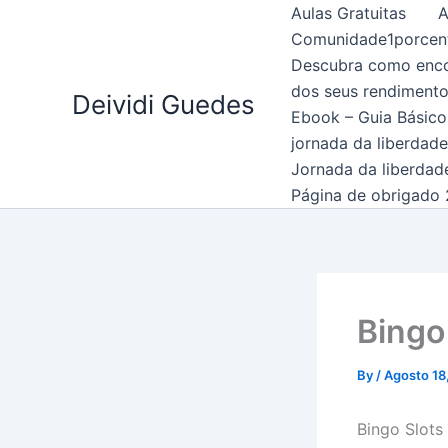
Skip
Aulas Gratuitas
A
to
Comunidade1porcen
content
Descubra como encon
dos seus rendiment
Deividi Guedes
Ebook – Guia Básico
jornada da liberdade
Jornada da liberdad
Página de obrigado
Bingo
By
/
Agosto 18
Bingo Slots