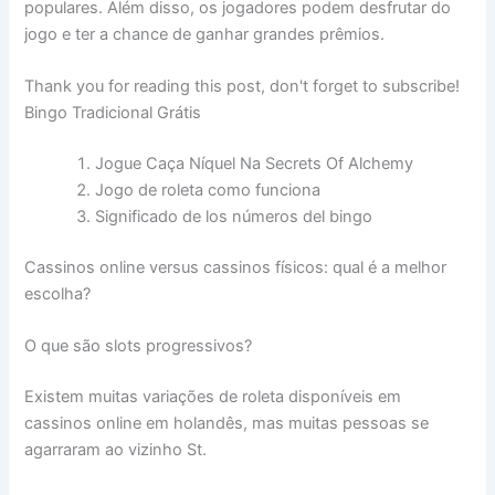
populares. Além disso, os jogadores podem desfrutar do
jogo e ter a chance de ganhar grandes prêmios.
Thank you for reading this post, don't forget to subscribe!
Bingo Tradicional Grátis
Jogue Caça Níquel Na Secrets Of Alchemy
Jogo de roleta como funciona
Significado de los números del bingo
Cassinos online versus cassinos físicos: qual é a melhor
escolha?
O que são slots progressivos?
Existem muitas variações de roleta disponíveis em
cassinos online em holandês, mas muitas pessoas se
agarraram ao vizinho St.