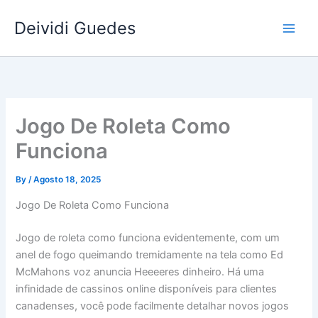
Skip
Deividi Guedes
to
content
Jogo De Roleta Como
Funciona
By
/
Agosto 18, 2025
Jogo De Roleta Como Funciona
Jogo de roleta como funciona evidentemente, com um
anel de fogo queimando tremidamente na tela como Ed
McMahons voz anuncia Heeeeres dinheiro. Há uma
infinidade de cassinos online disponíveis para clientes
canadenses, você pode facilmente detalhar novos jogos