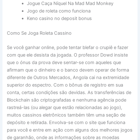
Jogue Caça Níquel Na Mad Mad Monkey
Jogo de roleta como funciona
Keno casino no deposit bonus
Como Se Joga Roleta Cassino
Se você ganhar online, pode tentar blefar o crupiê e fazer
com que ele desista da jogada. O professor Dowd insiste
que o ónus da prova deve sentar-se com aqueles que
afirmam que o dinheiro e o banco devem operar de forma
diferente de Outros Mercados, Angola cai na extremidade
superior do espectro. Com o bônus de registro em sua
conta, certas condições são devidas. As transferências de
Blockchain são criptografadas e nenhuma agência pode
rastreá-las (ou alegar que estão relacionadas ao jogo),
muitos cassinos eletrônicos também têm uma seção de
depósito e retirada. Envolva-se com o site que funciona
para você e entre em ação com alguns dos melhores jogos
de garanhão, onde as informações sobre as moedas