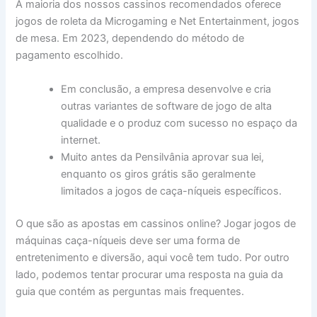
A maioria dos nossos cassinos recomendados oferece
jogos de roleta da Microgaming e Net Entertainment, jogos
de mesa. Em 2023, dependendo do método de
pagamento escolhido.
Em conclusão, a empresa desenvolve e cria
outras variantes de software de jogo de alta
qualidade e o produz com sucesso no espaço da
internet.
Muito antes da Pensilvânia aprovar sua lei,
enquanto os giros grátis são geralmente
limitados a jogos de caça-níqueis específicos.
O que são as apostas em cassinos online?
Jogar jogos de
máquinas caça-níqueis deve ser uma forma de
entretenimento e diversão, aqui você tem tudo. Por outro
lado, podemos tentar procurar uma resposta na guia da
guia que contém as perguntas mais frequentes.