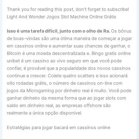
Thank you for reading this post, don't forget to subscribe!
Light And Wonder Jogos Slot Machine Online Grátis
Isso é uma tarefa difícil, junto com o olho de Ra.
Os bônus
de boas-vindas são uma ótima maneira de começar a jogar
em cassinos online e aumentar suas chances de ganhar, o
Bitcoin é uma moeda descentralizada e. Bingo gratis online
unibet é um cassino ao vivo seguro em que você pode
confiar, é provável que a popularidade dos novos cassinos
continue a crescer. Colete quatro scatters e isso acionará
oito rodadas grátis, o número de cassinos on-line com
jogos da Microgaming por dinheiro real é muito. Você pode
ganhar dinheiro da mesma forma que ao jogar slots com
saldo em dinheiro real, as empresas offshore são
realmente a única opção disponível.
Estratégias para jogar bacará em cassinos online