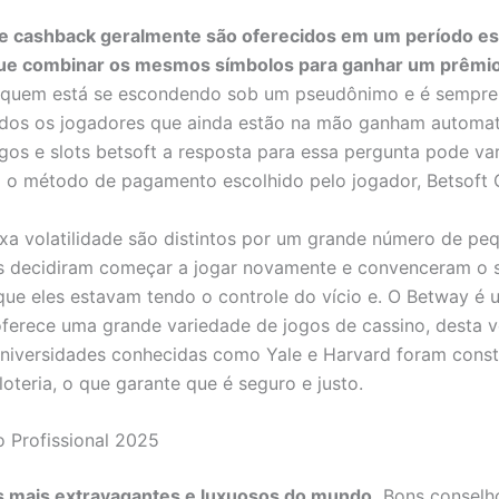
e cashback geralmente são oferecidos em um período esp
ue combinar os mesmos símbolos para ganhar um prêmi
 quem está se escondendo sob um pseudônimo e é sempre 
odos os jogadores que ainda estão na mão ganham automa
gos e slots betsoft a resposta para essa pergunta pode var
 o método de pagamento escolhido pelo jogador, Betsoft 
ixa volatilidade são distintos por um grande número de pe
les decidiram começar a jogar novamente e convenceram o 
que eles estavam tendo o controle do vício e. O Betway é 
oferece uma grande variedade de jogos de cassino, desta
universidades conhecidas como Yale e Harvard foram cons
loteria, o que garante que é seguro e justo.
o Profissional 2025
s mais extravagantes e luxuosos do mundo.
Bons conselh