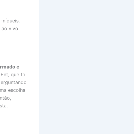
-níqueis.
 ao vivo.
ormado e
Ent, que foi
perguntando
uma escolha
ntão,
sta.