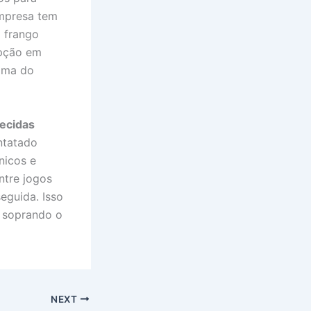
empresa tem
o frango
opção em
tima do
hecidas
ntatado
nicos e
ntre jogos
eguida. Isso
l soprando o
NEXT