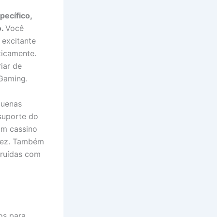
ecífico,
o.
Você
excitante
ticamente.
iar de
Gaming.
quenas
suporte do
um cassino
 vez. Também
truídas com
os para